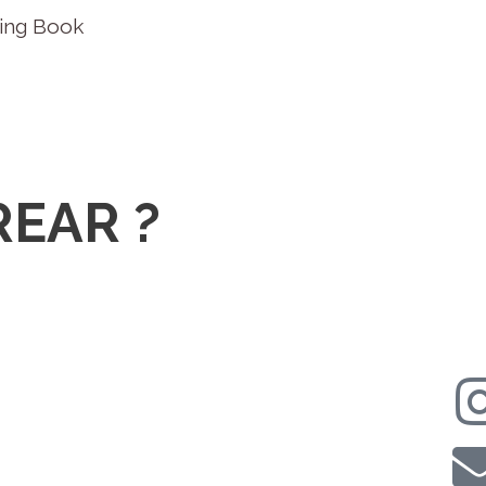
ring Book
REAR ?