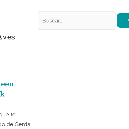
Aves
ueen
ok
que te
do de Gerda,