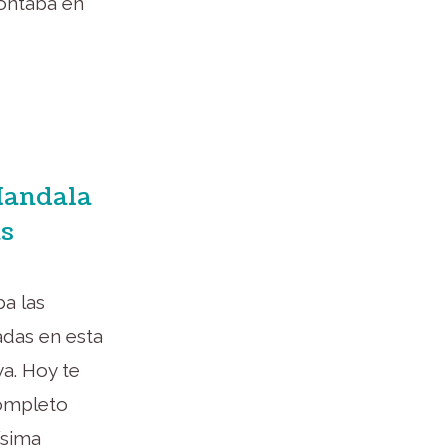
contaba en
Mandala
as
a las
adas en esta
a. Hoy te
completo
ísima