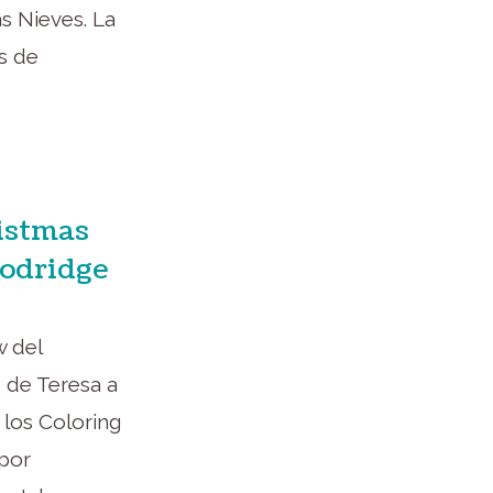
as Nieves. La
s de
istmas
oodridge
w del
 de Teresa a
 los Coloring
por